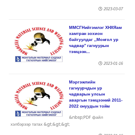
2023-03-07
ММСГНийгэмлэг ХНХЯам
хамтран зохион
байгуулдаг ,,Монгол ур
чадвар’’ гагнуурын
тэмцээн...
2023-01-16
Мэргэжлийн
гагнуурчдын ур
чадварын улсын
аваргын тэмцээний 2011-
2022 онуудын тойм
&nbsp;PDF файл
хэлбэрээр татах &gt;&gt;&gt;