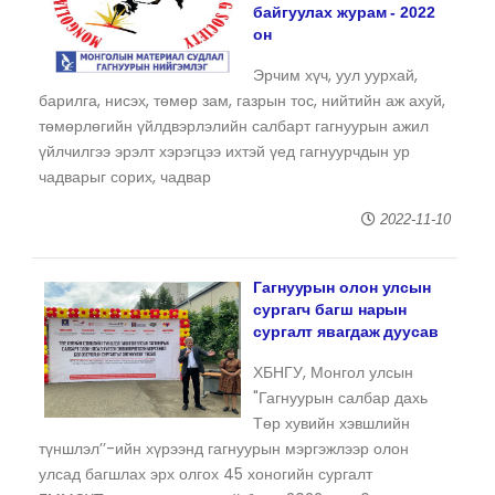
байгуулах журам - 2022
он
Эрчим хүч, уул уурхай,
барилга, нисэх, төмөр зам, газрын тос, нийтийн аж ахуй,
төмөрлөгийн үйлдвэрлэлийн салбарт гагнуурын ажил
үйлчилгээ эрэлт хэрэгцээ ихтэй үед гагнуурчдын ур
чадварыг сорих, чадвар
2022-11-10
Гагнуурын олон улсын
сургагч багш нарын
сургалт явагдаж дуусав
ХБНГУ, Монгол улсын
"Гагнуурын салбар дахь
Төр хувийн хэвшлийн
түншлэл’’-ийн хүрээнд гагнуурын мэргэжлээр олон
улсад багшлах эрх олгох 45 хоногийн сургалт