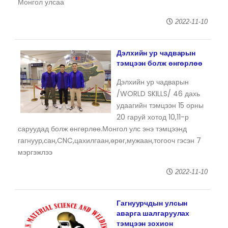
Монгол улсаа
2022-11-10
Дэлхийн ур чадварын
тэмцээн болж өнгөрлөө
Дэлхийн ур чадварын
/WORLD SKILLS/ 46 дахь
удаагийн тэмцээн 15 орны
20 гаруй хотод 10,11-р
саруудад болж өнгөрлөө.Монгол улс энэ тэмцээнд
гагнуур,сан,CNC,цахилгаан,өрөг,мужаан,тогооч гэсэн 7
мэргэжлээ
2022-11-10
Гагнуурчдын улсын
аварга шалгаруулах
тэмцээн зохион