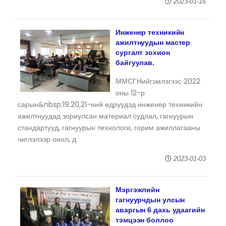
2023-01-16
Инженер техникийн
ажилтнуудын мастер
сургалт зохион
байгуулав.
ММСГНийгэмлэгээс 2022
оны 12-р
сарын&nbsp;19.20,21-ний өдрүүдэд инженер техникийн
ажилтнуудад зориулсан материал судлал, гагнуурын
стандартууд, гагнуурын технологи, горим ажиллагааны
чиглэлээр онол, д
2023-01-03
Мэргэжлийн
гагнуурчдын улсын
аваргын 6 дахь удаагийн
тэмцээн боллоо