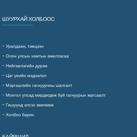
ШУУРХАЙ ХОЛБООС
-
Уралдаан, тэмцээн
-
Олон улсын хамтын ажиллагаа
-
Нийгэмлэгийн дүрэм
-
Цаг үеийн мэдээлэл
-
Мэргэшлийн гагнуурчны шалгалт
-
Монгол улсад мөрдөгдөж буй гагнуурын жагсаалт
-
Гишүүнд элсэх зөвлөмж
-
Холбоо барих
БАЙРШИЛ