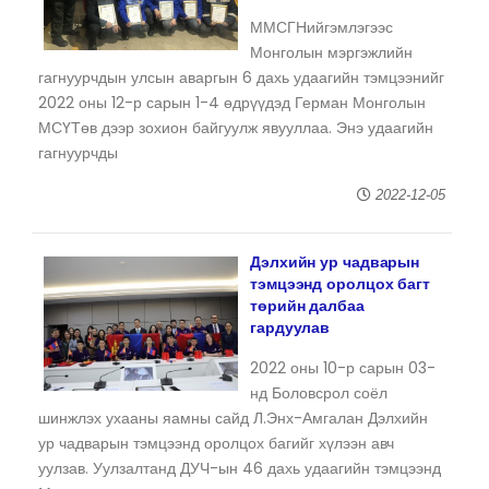
ММСГНийгэмлэгээс
Монголын мэргэжлийн
гагнуурчдын улсын аваргын 6 дахь удаагийн тэмцээнийг
2022 оны 12-р сарын 1-4 өдрүүдэд Герман Монголын
МСҮТөв дээр зохион байгуулж явууллаа. Энэ удаагийн
гагнуурчды
2022-12-05
Дэлхийн ур чадварын
тэмцээнд оролцох багт
төрийн далбаа
гардуулав
2022 оны 10-р сарын 03-
нд Боловсрол соёл
шинжлэх ухааны яамны сайд Л.Энх-Амгалан Дэлхийн
ур чадварын тэмцээнд оролцох багийг хүлээн авч
уулзав. Уулзалтанд ДУЧ-ын 46 дахь удаагийн тэмцээнд