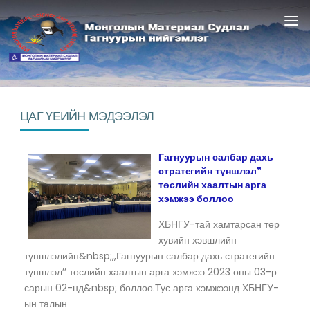
НИЙГЭМЛЭГИЙН ТУХАЙ
МЭДЭЭЛЭЛ
СТАНДАРТ, НОРМАТИВ
ЦАГ ҮЕИЙН МЭДЭЭЛЭЛ
ГАДААД ХАРИЛЦАА
Гагнуурын салбар дахь
ГАГНУУРЧИН
стратегийн түншлэл’’
төслийн хаалтын арга
хэмжээ боллоо
ХБНГУ-тай хамтарсан төр
хувийн хэвшлийн
түншлэлийн&nbsp;,,Гагнуурын салбар дахь стратегийн
түншлэл’’ төслийн хаалтын арга хэмжээ 2023 оны 03-р
сарын 02-нд&nbsp; боллоо.Тус арга хэмжээнд ХБНГУ-
ын талын