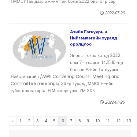
ГММСҮТөв дээр амжилттай болж 2022 оны 6-р сар
2022-07-26
Азийн Гагнуурын
Нийгэмлэгийн хуралд
оролцлоо
Японы Токио хотод 2022
оны 7-р сарын 14,15,16-нд
болсон Азийн Гагнуурын
Нийгэмлэгийн /AWE Convering Counsil Meeting and
Committee meetings/ 36-р хуралд ММСГН-ийн
гүйцэтгэх захирал Н.Мягмарсүрэн,ZM ХХК
2022-07-26
‹
1
2
3
4
5
6
7
8
9
10
11
12
13