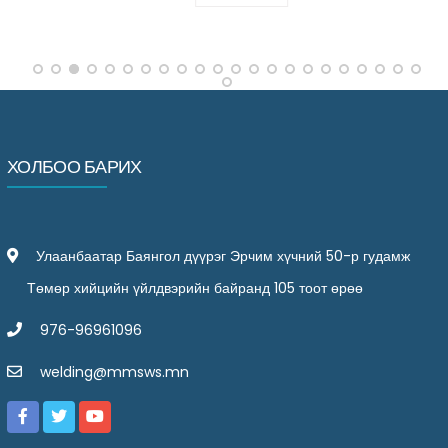
ХОЛБОО БАРИХ
Улаанбаатар Баянгол дүүрэг Эрчим хүчний 50-р гудамж
Төмөр хийцийн үйлдвэрийн байранд 105 тоот өрөө
976-96961096
welding@mmsws.mn