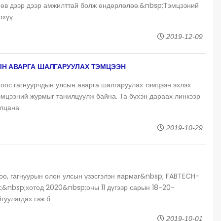
өв дээр дээр амжилттай болж өндөрлөлөө.&nbsp;Тэмцээний
рхүү
2019-12-09
ЫН АВАРГА ШАЛГАРУУЛАХ ТЭМЦЭЭН
оос гагнуурчдын улсын аварга шалгаруулах тэмцээн эхлэх
эмцээний журмыг танилцуулж байна. Та бүхэн дараах линкээр
илцана
2019-10-29
гоо, гагнуурын олон улсын үзэсгэлэн яармаг&nbsp; FABTECH-
&nbsp;хотод 2020&nbsp;оны 11 дүгээр сарын 18-20-
гуулагдах гэж б
2019-10-01