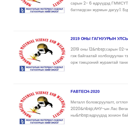
сарын 2- 6 өдрүүдэд ГММСҮТ
батлагдсан журмын дагуу:1. Бү
2019 ОНЫ ГАГНУУРЫН УЛС
2019 оны 12&nbsp;сарын 02-н
гэж байгаатай холбогдуулан т
орж тэмцээний журамтай тан
FABTECH-2020
Металл боловсруулалт, огтло
2020&nbsp;АНУ-ын Лас Вегас
ны&nbsp;өдрүүдэд зохион бай