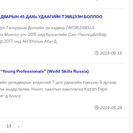
АДВАРЫН 45 ДАХЬ УДААГИЙН ТЭМЦЭЭН БОЛЛОО
лдог Гагнуурын Дэлхийн ур чадвар /WORLDSKILLS
нх Монгол улс 2015 онд Бразилийн Сан-Паолод&nbsp;
p;2017 онд АНЭУлсын Абу-Д
2019-09-15
 “Young Professionals” (World Skills Russia)
ийн урчадварын үндэсний 7 дох удаагийн тэмцээн 5 дугаар
лж өндөрлөлөө. Нээлт, хаалтын ажиллагаа Kazan Expo
re-д болсо
2019-05-28
13
›