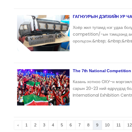
ГАГНУУРЫН ДЭЛХИЙН УР Ч
Хоёр жил тутамд нэг удаа бо
competition/-ын тэмцээнд а
оролцсон.&nbsp; &nbsp;&nbs
The 7th National Competition
Казань хотноо ОХУ-н мэргэжл
сарын 20-23 ний өдрүүдэд бо
International Exhibition Cent
‹
1
2
3
4
5
6
7
8
9
10
11
12