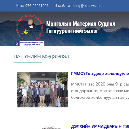
Утас :976-96961096
И-мэйл :welding@mmsws.mn
ЦАГ ҮЕИЙН МЭДЭЭЛЭЛ
ГММСҮТөв дээр хэлэлцүүлэг
ММСГН-ээс 2020 оны 9-р сар
стандартыг герман хэлнээс м
болгохтой холбогдуулан гагну
ДЭЛХИЙН УР ЧАДВАРЫН ТЭ