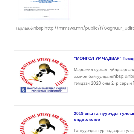
гарлаа,&nbsp;http://mmsws.mn/public/f/Gagnuur_udi
"МОНГОЛ УР ЧАДВАР" Тэмцээ
Мэргэжил сургалт үйлдвэрлэл
зохион байгуулдаг&nbsp;&nbs
тэмцээн 2020 оны 2-р сарын 
2019 оны гагнуурчдын улсы
өндөрлөлөө
Гагнуурчдын ур чадварын улсы