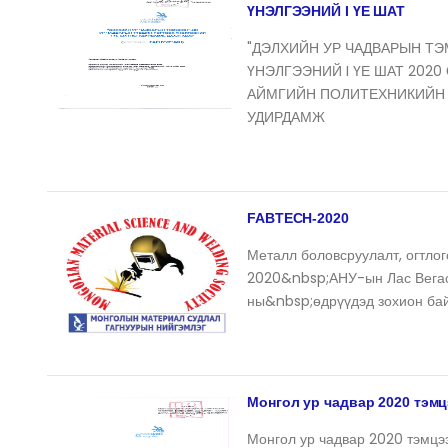
ҮНЭЛГЭЭНИЙ I ҮЕ ШАТ
"ДЭЛХИЙН УР ЧАДВАРЫН Т
ҮНЭЛГЭЭНИЙ I ҮЕ ШАТ 2020
АЙМГИЙН ПОЛИТЕХНИКИЙН 
УДИРДАМЖ
FABTECH-2020
Металл боловсруулалт, огтло
2020&nbsp;АНУ-ын Лас Вегас
ны&nbsp;өдрүүдэд зохион бай
Монгол ур чадвар 2020 тэм
Монгол ур чадвар 2020 тэмцэ