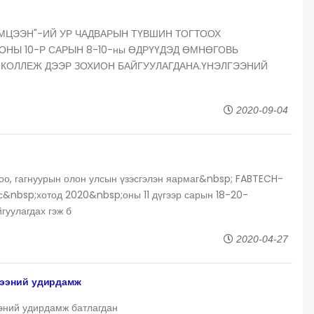
ЭМЦЭЭН"-ИЙ УР ЧАДВАРЫН ТҮВШИН ТОГТООХ
 ОНЫ 10-Р САРЫН 8-10-ны ӨДРҮҮДЭД ӨМНӨГОВЬ
КОЛЛЕЖ ДЭЭР ЗОХИОН БАЙГУУЛАГДАНА.ҮНЭЛГЭЭНИЙ
2020-09-04
гоо, гагнуурын олон улсын үзэсгэлэн яармаг&nbsp; FABTECH-
&nbsp;хотод 2020&nbsp;оны 11 дүгээр сарын 18-20-
гуулагдах гэж б
2020-04-27
цээний удирдамж
эний удирдамж батлагдан