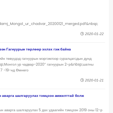
rdamj_Mongol_ur_chadvar_20200121_merged.pdf&nbsp;
2020-01-22
н Гагнуурын төрлөөр эхлэх гэж байна
ийн төвүүдэд гагнуурын мэргэжлээр суралцагсдын дунд
p;Монгол ур чадвар-2020’’ гагнуурын 2-р&nbsp;шатны
17 -19-нд Өмнөго
2020-01-21
н аварга шалгаруулах тэмцээн амжилттай болж
н аварга шалгаруулах 5 дах удаагийн тэмцээн 2019 оны 12-р