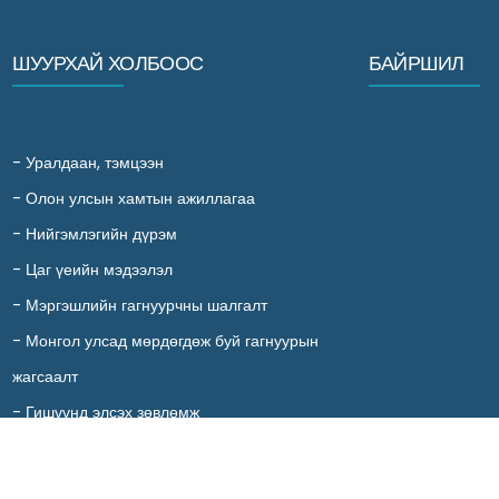
ШУУРХАЙ ХОЛБООС
БАЙРШИЛ
-
Уралдаан, тэмцээн
-
Олон улсын хамтын ажиллагаа
-
Нийгэмлэгийн дүрэм
-
Цаг үеийн мэдээлэл
-
Мэргэшлийн гагнуурчны шалгалт
-
Монгол улсад мөрдөгдөж буй гагнуурын
жагсаалт
-
Гишүүнд элсэх зөвлөмж
-
Холбоо барих