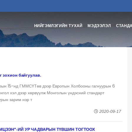
НИЙГЭМЛЭГИЙН ТУХАЙ
МЭДЭЭЛЭЛ
СТАНДА
 зохион байгуулав.
ын 15-нд ГММСҮТөв дээр Европын Холбооны гагнуурын 6
онгол хэл дээр хөрвүүлж Монголын үндэсний стандарт
урын зарим нэр т
2020-09-17
МЦЭЭН"-ИЙ УР ЧАДВАРЫН ТҮВШИН ТОГТООХ