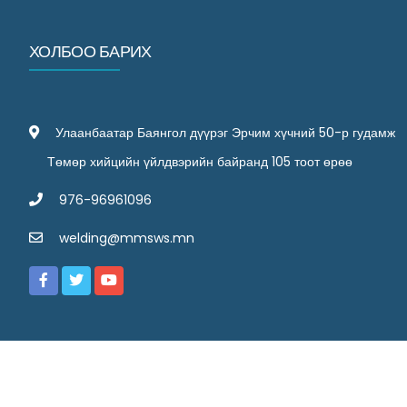
ХОЛБОО БАРИХ
Улаанбаатар Баянгол дүүрэг Эрчим хүчний 50-р гудамж
Төмөр хийцийн үйлдвэрийн байранд 105 тоот өрөө
976-96961096
welding@mmsws.mn