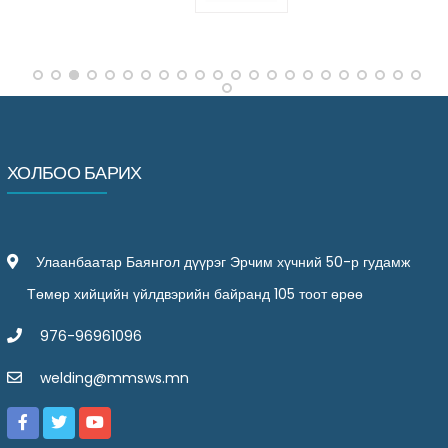
ХОЛБОО БАРИХ
Улаанбаатар Баянгол дүүрэг Эрчим хүчний 50-р гудамж
Төмөр хийцийн үйлдвэрийн байранд 105 тоот өрөө
976-96961096
welding@mmsws.mn