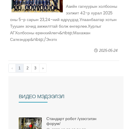
Азийн гагнуурын холбооны
ээлжит 42-р хурал 2025
оны 5-р сарын 23,24-ний өдрүүдэд Улаанбаатар хотын
Туушин зочид амжилттай болж өнгөрлөө.Хурлыг
АГХолбооны ерөнхийлөгч&nbsp;Махажан
Сатеэндэр&nbsp;/Энэтх
2025-05-24
‹
1
2
3
›
BИДЕО МЭДЭЭЛЭЛ
Стандарт робот /үзэсгэлэн
форум/