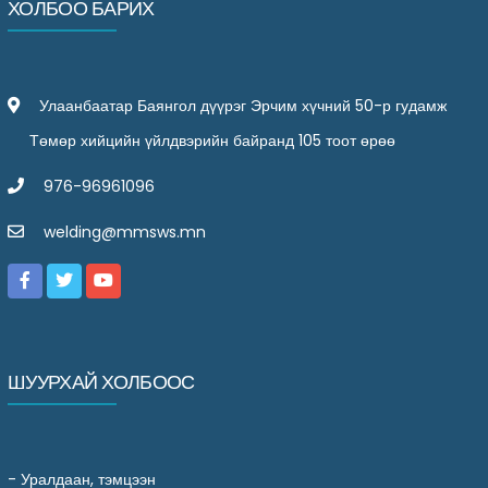
ХОЛБОО БАРИХ
Улаанбаатар Баянгол дүүрэг Эрчим хүчний 50-р гудамж
Төмөр хийцийн үйлдвэрийн байранд 105 тоот өрөө
976-96961096
welding@mmsws.mn
ШУУРХАЙ ХОЛБООС
-
Уралдаан, тэмцээн