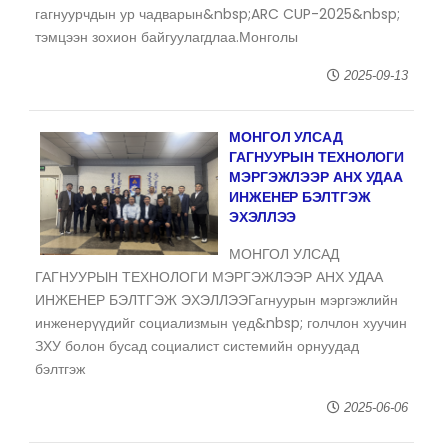
гагнуурчдын ур чадварын&nbsp;ARC CUP-2025&nbsp;
тэмцээн зохион байгуулагдлаа.Монголы
2025-09-13
МОНГОЛ УЛСАД
ГАГНУУРЫН ТЕХНОЛОГИ
МЭРГЭЖЛЭЭР АНХ УДАА
ИНЖЕНЕР БЭЛТГЭЖ
ЭХЭЛЛЭЭ
МОНГОЛ УЛСАД
ГАГНУУРЫН ТЕХНОЛОГИ МЭРГЭЖЛЭЭР АНХ УДАА
ИНЖЕНЕР БЭЛТГЭЖ ЭХЭЛЛЭЭГагнуурын мэргэжлийн
инженерүүдийг социализмын үед&nbsp; голчлон хуучин
ЗХУ болон бусад социалист системийн орнуудад
бэлтгэж
2025-06-06