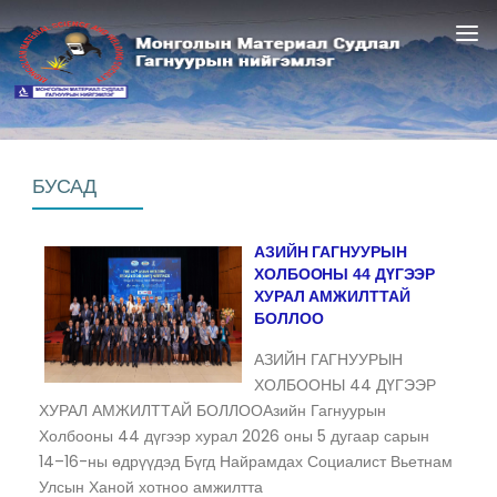
НИЙГЭМЛЭГИЙН ТУХАЙ
МЭДЭЭЛЭЛ
СТАНДАРТ, НОРМАТИВ
БУСАД
ГАДААД ХАРИЛЦАА
АЗИЙН ГАГНУУРЫН
ГАГНУУРЧИН
ХОЛБООНЫ 44 ДҮГЭЭР
ХУРАЛ АМЖИЛТТАЙ
БОЛЛОО
АЗИЙН ГАГНУУРЫН
ХОЛБООНЫ 44 ДҮГЭЭР
ХУРАЛ АМЖИЛТТАЙ БОЛЛООАзийн Гагнуурын
Холбооны 44 дүгээр хурал 2026 оны 5 дугаар сарын
14–16-ны өдрүүдэд Бүгд Найрамдах Социалист Вьетнам
Улсын Ханой хотноо амжилтта