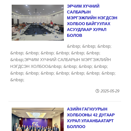
ЭРЧИМ ХҮЧНИЙ
САЛБАРЫН
МЭРГЭЖЛИЙН НЭГДСЭН
ХОЛБОО БАЙГУУЛАХ
АСУУДЛААР ХУРАЛ
БОЛОВ
&nbsp; &nbsp; &nbsp;
&nbsp; &nbsp; &nbsp; &nbsp; &nbsp; &nbsp;
&nbsp;ЭРЧИМ ХҮЧНИЙ САЛБАРЫН МЭРГЭЖЛИЙН
НЭГДСЭН ХОЛБОО&nbsp; &nbsp; &nbsp; &nbsp;
&nbsp; &nbsp; &nbsp; &nbsp; &nbsp; &nbsp; &nbsp;
&nbsp;
2025-05-29
АЗИЙН ГАГНУУРЫН
ХОЛБООНЫ 42 ДУГААР
ХУРАЛ УЛААНБААТАРТ
БОЛЛОО