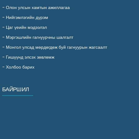
-
Олон улсын хамтын ажиллагаа
-
Нийгэмлэгийн дүрэм
-
Цаг үеийн мэдээлэл
-
Мэргэшлийн гагнуурчны шалгалт
-
Монгол улсад мөрдөгдөж буй гагнуурын жагсаалт
-
Гишүүнд элсэх зөвлөмж
-
Холбоо барих
БАЙРШИЛ