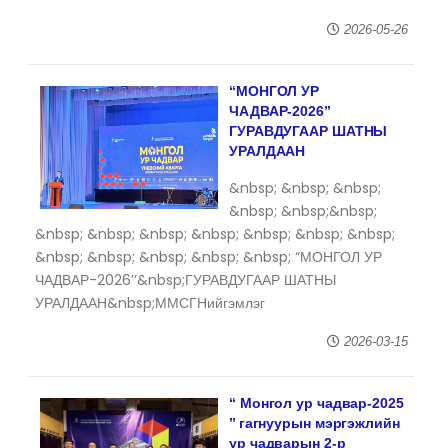
2026-05-26
“МОНГОЛ УР
ЧАДВАР-2026’’
ГУРАВДУГААР ШАТНЫ
УРАЛДААН
&nbsp; &nbsp; &nbsp;
&nbsp; &nbsp;&nbsp;
&nbsp; &nbsp; &nbsp; &nbsp; &nbsp; &nbsp; &nbsp;
&nbsp; &nbsp; &nbsp; &nbsp; &nbsp; “МОНГОЛ УР
ЧАДВАР-2026’’&nbsp;ГУРАВДУГААР ШАТНЫ
УРАЛДААН&nbsp;ММСГНийгэмлэг
2026-03-15
“ Монгол ур чадвар-2025
’’ гагнуурын мэргэжлийн
ур чадварын 2-р