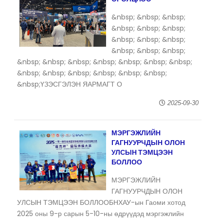
&nbsp; &nbsp; &nbsp;
&nbsp; &nbsp; &nbsp;
&nbsp; &nbsp; &nbsp;
&nbsp; &nbsp; &nbsp;
&nbsp; &nbsp; &nbsp; &nbsp; &nbsp; &nbsp; &nbsp;
&nbsp; &nbsp; &nbsp; &nbsp; &nbsp; &nbsp;
&nbsp;ҮЗЭСГЭЛЭН ЯАРМАГТ О
2025-09-30
МЭРГЭЖЛИЙН
ГАГНУУРЧДЫН ОЛОН
УЛСЫН ТЭМЦЭЭН
БОЛЛОО
МЭРГЭЖЛИЙН
ГАГНУУРЧДЫН ОЛОН
УЛСЫН ТЭМЦЭЭН БОЛЛООБНХАУ-ын Гаоми хотод
2025 оны 9-р сарын 5-10-ны өдрүүдэд мэргэжлийн