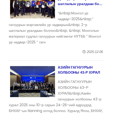
шатлалын уралдаан бо...
“&nbsp;Монгол ур
чадвар-2025&nbsp;’’
гагнуурын мэргэжлийн ур чадварын&nbsp; 2-р
шатлалын уралдаан боллоо&nbsp; &nbsp; Монголын
материал судлал гагнуурын нийгэмлэг НҮТББ “ Монгол
ур чадвар-2025 ’’ гагн
2025-12-06
АЗИЙН ГАГНУУРЫН
ХОЛБООНЫ 43-Р ХУРАЛ
АЗИЙН ГАГНУУРЫН
ХОЛБООНЫ 43-Р
ХУРАЛ&nbsp;Азийн
гагнуурын холбооны 43-р
хурал 2025 оны 10-р сарын 24-26-ний өдрүүдэд
БНХАУ-ын Nanning хотод боллоо. Хуралд Япон, БНХАУ,