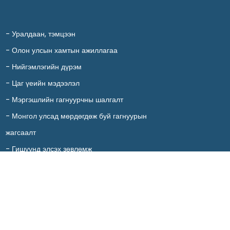
-
Уралдаан, тэмцээн
-
Олон улсын хамтын ажиллагаа
-
Нийгэмлэгийн дүрэм
-
Цаг үеийн мэдээлэл
-
Мэргэшлийн гагнуурчны шалгалт
-
Монгол улсад мөрдөгдөж буй гагнуурын
жагсаалт
-
Гишүүнд элсэх зөвлөмж
-
Холбоо барих
© 2011-2023, Монголын Материал Судлал, Гагнуурын Нийгэмлэг, All righ