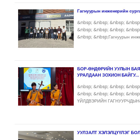
Гагнуурын инженерийн сург
&nbsp; &nbsp; &nbsp; &nbsp
&nbsp; &nbsp; &nbsp; &nbsp
&nbsp; &nbsp;Гагнуурын инже
БОР-ӨНДӨРИЙН УУЛЫН БА
УРАЛДААН ЗОХИОН БАЙГУ...
&nbsp; &nbsp; &nbsp; &nbsp
&nbsp; &nbsp; &nbsp; &nb
ҮЙЛДВЭРИЙН ГАГНУУРЧДЫН&n
УУЛЗАЛТ ХЭЛЭЛЦҮҮЛЭГ БО