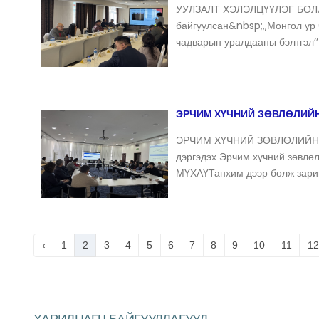
УУЛЗАЛТ ХЭЛЭЛЦҮҮЛЭГ БОЛЛО
байгуулсан&nbsp;,,Монгол ур
чадварын уралдааны бэлтгэл’’
ЭРЧИМ ХҮЧНИЙ ЗӨВЛӨЛИЙН
ЭРЧИМ ХҮЧНИЙ ЗӨВЛӨЛИЙН
дэргэдэх Эрчим хүчний зөвлө
МҮХАҮТанхим дээр болж зари
‹
1
2
3
4
5
6
7
8
9
10
11
12
ХАРИЛЦАГЧ БАЙГУУЛЛАГУУД