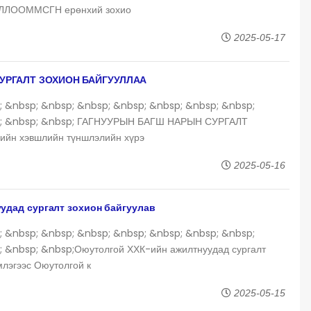
ЛЛООММСГН ерөнхий зохио
2025-05-17
УРГАЛТ ЗОХИОН БАЙГУУЛЛАА
; &nbsp; &nbsp; &nbsp; &nbsp; &nbsp; &nbsp; &nbsp;
p; &nbsp; &nbsp; ГАГНУУРЫН БАГШ НАРЫН СУРГАЛТ
йн хэвшлийн түншлэлийн хүрэ
2025-05-16
удад сургалт зохион байгуулав
; &nbsp; &nbsp; &nbsp; &nbsp; &nbsp; &nbsp; &nbsp;
; &nbsp; &nbsp;Оюутолгой ХХК-ийн ажилтнуудад сургалт
лэгээс Оюутолгой к
2025-05-15