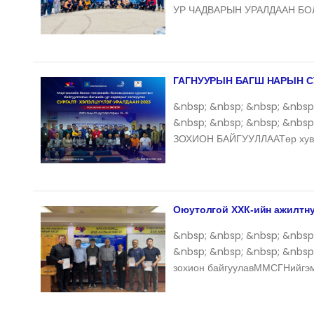
УР ЧАДВАРЫН УРАЛДААН БО
ГАГНУУРЫН БАГШ НАРЫН С
&nbsp; &nbsp; &nbsp; &nbsp
&nbsp; &nbsp; &nbsp; &nbs
ЗОХИОН БАЙГУУЛЛААТөр хуви
Оюутолгой ХХК-ийн ажилтну
&nbsp; &nbsp; &nbsp; &nbsp
&nbsp; &nbsp; &nbsp; &nbsp
зохион байгуулавММСГНийгэм