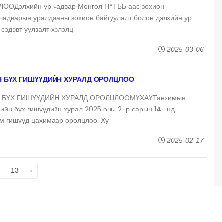
ОДэлхийн ур чадвар Монгол НҮТББ аас зохион
 чадварын уралдааны зохион байгуулалт болон дэлхийн ур
 сэдэвт уулзалт хэлэлц
2025-03-06
 БҮХ ГИШҮҮДИЙН ХУРАЛД ОРОЛЦЛОО
 БҮХ ГИШҮҮДИЙН ХУРАЛД ОРОЛЦЛООМҮХАҮТанхимын
лийн бүх гишүүдийн хурал 2025 оны 2-р сарын 14- нд
м гишүүд цахимаар оролцлоо. Ху
2025-02-17
13
›