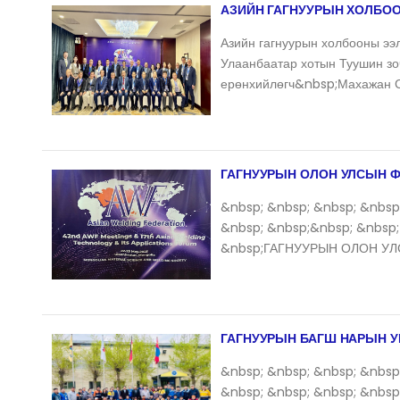
АЗИЙН ГАГНУУРЫН ХОЛБОО
Азийн гагнуурын холбооны ээ
Улаанбаатар хотын Туушин з
ерөнхийлөгч&nbsp;Махажан 
ГАГНУУРЫН ОЛОН УЛСЫН 
&nbsp; &nbsp; &nbsp; &nbsp
&nbsp; &nbsp;&nbsp; &nbsp;
&nbsp;ГАГНУУРЫН ОЛОН УЛ
ГАГНУУРЫН БАГШ НАРЫН 
&nbsp; &nbsp; &nbsp; &nbsp
&nbsp; &nbsp; &nbsp; &nbs