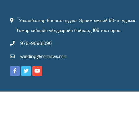
Улаанбаатар Баянгол дүүрэг Эрчим хүчний 50-р гудамж
Төмөр хийцийн үйлдвэрийн байранд 105 тоот өрөө
976-96961096
welding@mmsws.mn
Copyright 