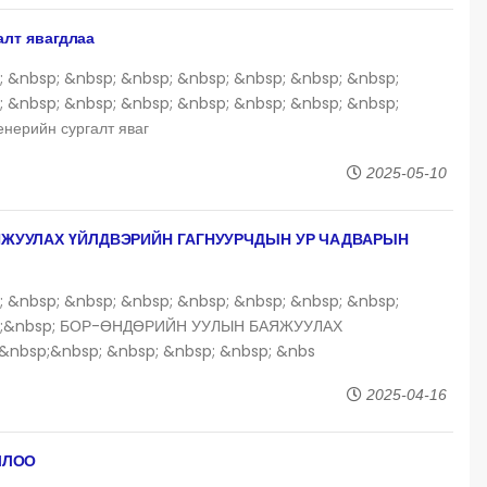
алт явагдлаа
; &nbsp; &nbsp; &nbsp; &nbsp; &nbsp; &nbsp; &nbsp;
; &nbsp; &nbsp; &nbsp; &nbsp; &nbsp; &nbsp; &nbsp;
нерийн сургалт яваг
2025-05-10
ЯЖУУЛАХ ҮЙЛДВЭРИЙН ГАГНУУРЧДЫН УР ЧАДВАРЫН
; &nbsp; &nbsp; &nbsp; &nbsp; &nbsp; &nbsp; &nbsp;
sp;&nbsp; БОР-ӨНДӨРИЙН УУЛЫН БАЯЖУУЛАХ
bsp;&nbsp; &nbsp; &nbsp; &nbsp; &nbs
2025-04-16
ЛЛОО