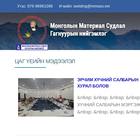
Утас :976-96961096
И-мэйл :welding@mmsws.mn
ЦАГ ҮЕИЙН МЭДЭЭЛЭЛ
ЭРЧИМ ХҮЧНИЙ САЛБАРЫН
ХУРАЛ БОЛОВ
&nbsp; &nbsp; &nbsp; &nbsp
ХҮЧНИЙ САЛБАРЫН МЭРГЭЖЛ
&nbsp; &nbsp; &nbsp; &nbsp