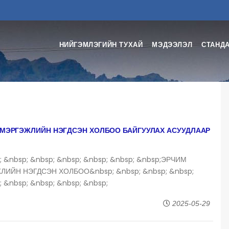
НИЙГЭМЛЭГИЙН ТУХАЙ
МЭДЭЭЛЭЛ
СТАНДА
 МЭРГЭЖЛИЙН НЭГДСЭН ХОЛБОО БАЙГУУЛАХ АСУУДЛААР
; &nbsp; &nbsp; &nbsp; &nbsp; &nbsp; &nbsp;ЭРЧИМ
ИЙН НЭГДСЭН ХОЛБОО&nbsp; &nbsp; &nbsp; &nbsp;
; &nbsp; &nbsp; &nbsp; &nbsp;
2025-05-29