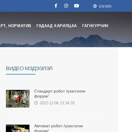
EN/MN
РТ, НОРМАТИВ
ГАДААД ХАРИЛЦАА
ГАГНУУРЧИН
BИДЕО МЭДЭЭЛЭЛ
Стандарт робот /үзэсгэлэн
форум/
2022-12-06 13:34:26
Автомат робот /үзэсгэлэн
форум/