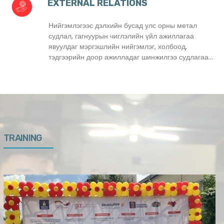
EXTERNAL RELATIONS
Нийгэмлэгээс дэлхийн бусад улс орны метал
судлал, гагнуурын чиглэлийн үйл ажиллагаа
явуулдаг мэргэшлийн нийгэмлэг, холбоод,
тэдгээрийн доор ажилладаг шинжилгээ судлагаа...
TRAINING