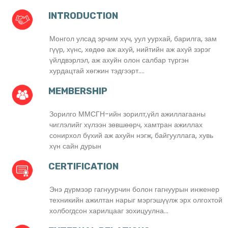
INTRODUCTION
Монгол улсад эрчим хүч, уул уурхай, барилга, зам
гүүр, хүнс, хөдөө аж ахуй, нийтийн аж ахуй зэрэг
үйлдвэрлэл, аж ахуйн олон салбар түргэн
хурдацтай хөгжин тэдгээрт....
MEMBERSHIP
Зорилго ММСГН-ийн зорилт,үйл ажиллагааны
чиглэлийг хүлээн зөвшөөрч, хамтран ажиллах
сонирхол бүхий аж ахуйн нэгж, байгууллага, хувь
хүн сайн дурын
CERTIFICATION
Энэ дүрмээр гагнуурчин болон гагнуурын инженер
техникийн ажилтан нарыг мэргэшүүлж эрх олгохтой
холбогдсон харилцааг зохицуулна...