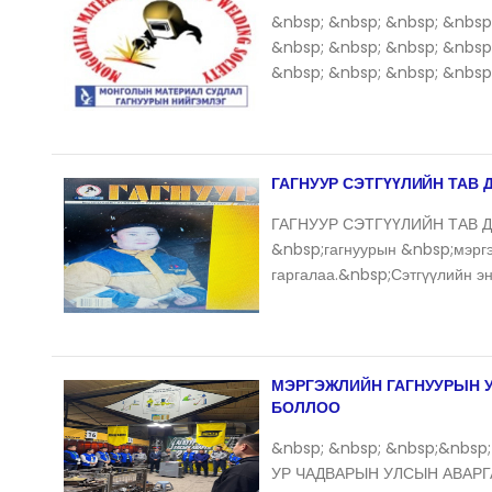
&nbsp; &nbsp; &nbsp; &nbsp
&nbsp; &nbsp; &nbsp; &nbsp
&nbsp; &nbsp; &nbsp; &nbsp
ГАГНУУР СЭТГҮҮЛИЙН ТАВ 
ГАГНУУР СЭТГҮҮЛИЙН ТАВ Д
&nbsp;гагнуурын &nbsp;мэргэж
гаргалаа.&nbsp;Сэтгүүлийн э
МЭРГЭЖЛИЙН ГАГНУУРЫН 
БОЛЛОО
&nbsp; &nbsp; &nbsp;&nbs
УР ЧАДВАРЫН УЛСЫН АВАРГ