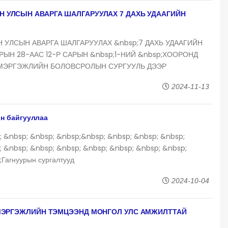
 УЛСЫН АВАРГА ШАЛГАРУУЛАХ 7 ДАХЬ УДААГИЙН
УЛСЫН АВАРГА ШАЛГАРУУЛАХ &nbsp;7 ДАХЬ УДААГИЙН
РЫН 28-ААС 12-Р САРЫН &nbsp;1-НИЙ &nbsp;ХООРОНД
МЭРГЭЖЛИЙН БОЛОВСРОЛЫН СУРГУУЛЬ ДЭЭР
2024-11-13
он байгууллаа
; &nbsp; &nbsp; &nbsp;&nbsp; &nbsp; &nbsp; &nbsp;
; &nbsp; &nbsp; &nbsp; &nbsp; &nbsp; &nbsp; &nbsp;
Гагнуурын сургалтууд
2024-10-04
 МЭРГЭЖЛИЙН ТЭМЦЭЭНД МОНГОЛ УЛС АМЖИЛТТАЙ