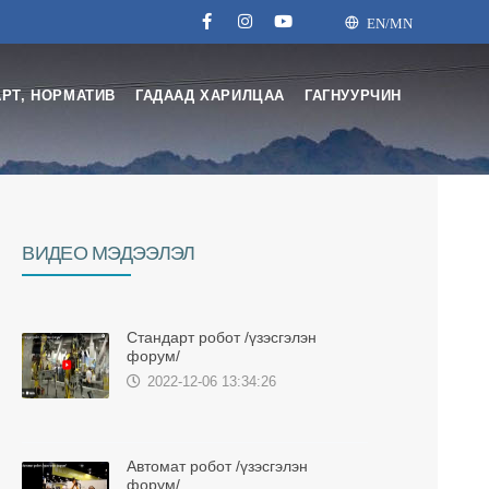
EN/MN
РТ, НОРМАТИВ
ГАДААД ХАРИЛЦАА
ГАГНУУРЧИН
BИДЕО МЭДЭЭЛЭЛ
Стандарт робот /үзэсгэлэн
форум/
2022-12-06 13:34:26
Автомат робот /үзэсгэлэн
форум/