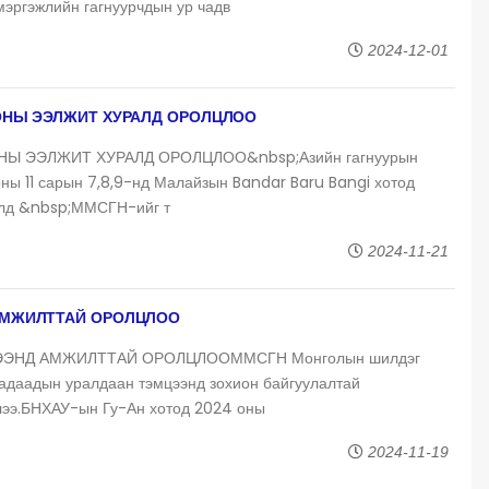
мэргэжлийн гагнуурчдын ур чадв
2024-12-01
ОНЫ ЭЭЛЖИТ ХУРАЛД ОРОЛЦЛОО
Ы ЭЭЛЖИТ ХУРАЛД ОРОЛЦЛОО&nbsp;Азийн гагнуурын
ны 11 сарын 7,8,9-нд Малайзын Bandar Baru Bangi хотод
ралд &nbsp;ММСГН-ийг т
2024-11-21
АМЖИЛТТАЙ ОРОЛЦЛОО
ЭНД АМЖИЛТТАЙ ОРОЛЦЛООММСГН Монголын шилдэг
гадаадын уралдаан тэмцээнд зохион байгуулалтай
лээ.БНХАУ-ын Гу-Ан хотод 2024 оны
2024-11-19