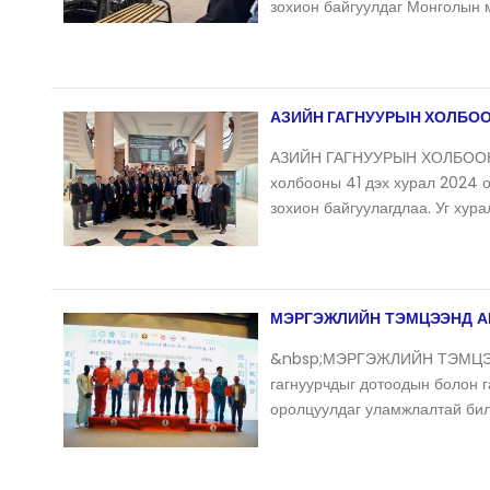
зохион байгуулдаг Монголын 
АЗИЙН ГАГНУУРЫН ХОЛБО
АЗИЙН ГАГНУУРЫН ХОЛБООН
холбооны 41 дэх хурал 2024 о
зохион байгуулагдлаа. Уг ху
МЭРГЭЖЛИЙН ТЭМЦЭЭНД 
&nbsp;МЭРГЭЖЛИЙН ТЭМЦЭ
гагнуурчдыг дотоодын болон 
оролцуулдаг уламжлалтай би