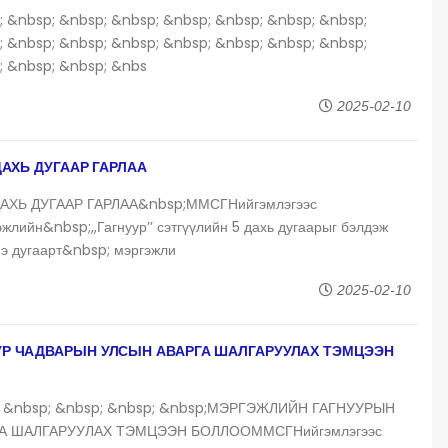
; &nbsp; &nbsp; &nbsp; &nbsp; &nbsp; &nbsp; &nbsp;
; &nbsp; &nbsp; &nbsp; &nbsp; &nbsp; &nbsp; &nbsp;
; &nbsp; &nbsp; &nbs
2025-02-10
ДАХЬ ДУГААР ГАРЛАА
АХЬ ДУГААР ГАРЛАА&nbsp;ММСГНийгэмлэгээс
лийн&nbsp;,,Гагнуур’’ сэтгүүлийн 5 дахь дугаарыг бэлдэж
нэ дугаарт&nbsp; мэргэжли
2025-02-10
УР ЧАДВАРЫН УЛСЫН АВАРГА ШАЛГАРУУЛАХ ТЭМЦЭЭН
p; &nbsp; &nbsp; &nbsp; &nbsp;МЭРГЭЖЛИЙН ГАГНУУРЫН
А ШАЛГАРУУЛАХ ТЭМЦЭЭН БОЛЛООММСГНийгэмлэгээс