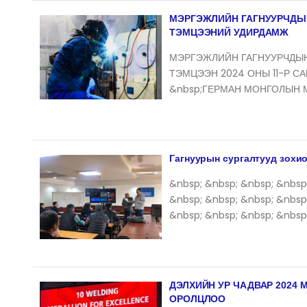
МЭРГЭЖЛИЙН ГАГНУУРЧДЫН
ТЭМЦЭЭНИЙ УДИРДАМЖ
МЭРГЭЖЛИЙН ГАГНУУРЧДЫН 
ТЭМЦЭЭН 2024 ОНЫ 11-Р СА
&nbsp;ГЕРМАН МОНГОЛЫН 
Гагнуурын сургалтууд зохи
&nbsp; &nbsp; &nbsp; &nbsp
&nbsp; &nbsp; &nbsp; &nbsp
&nbsp; &nbsp; &nbsp; &nbsp;
ДЭЛХИЙН УР ЧАДВАР 2024
ОРОЛЦЛОО