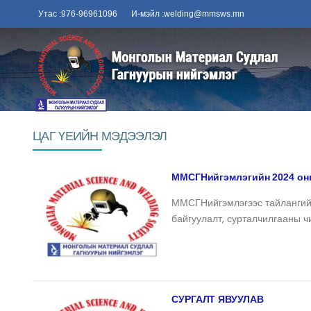
Утас :976-96961096
И-мэйл :welding@mmsws.mn
ЦАГ ҮЕИЙН МЭДЭЭЛЭЛ
ММСГНийгэмлэгийн 2024 он
ММСГНийгэмлэгээс тайлангийн
байгуулалт, сурталчилгааны ч
СУРГАЛТ ЯВУУЛАВ