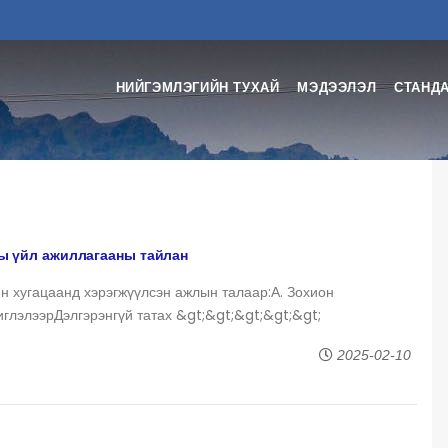
НИЙГЭМЛЭГИЙН ТУХАЙ
МЭДЭЭЛЭЛ
СТАНДА
ы үйл ажиллагааны тайлан
 хугацаанд хэрэгжүүлсэн ажлын талаар:А. Зохион
иглэлээрДэлгэрэнгүй татах &gt;&gt;&gt;&gt;&gt;
2025-02-10