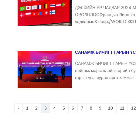
ДЭЛХИЙН УР ЧАДВАР 2024
ОРОЛЦЛООФранцын Лион хото
чадварын&nbsp;/WORLD SKILL
САНАМЖ БИЧИГТ ГАРЫН ҮС
САНАМЖ БИЧИГТ ГАРЫН ҮСЭГ 
нийгэм, мэргэжлийн төрийн б
гарын үсэг зурах арга хэмжээ 
‹
1
2
3
4
5
6
7
8
9
10
11
12