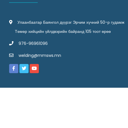
Улаанбаатар Баянгол дүүрэг Эрчим хүчний 50-р гудамж
Төмөр хийцийн үйлдвэрийн байранд 105 тоот өрөө
976-96961096
welding@mmsws.mn
Copyright 