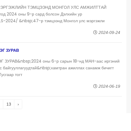
 МЭРГЭЖЛИЙН ТЭМЦЭЭНД МОНГОЛ УЛС АМЖИЛТТАЙ
д 2024 оны 9-р сард болсон Дэлхийн ур
S-2024/ &nbsp;47-р тэмцээнд Монгол улс мэргэжли
2024-09-24
ЭГ ЗУРАВ
ЗУРАВ&nbsp;2024 оны 6-р сарын 18-нд МАН-аас иргэний
ус байгууллагуудтай&nbsp;хамтран ажиллах санамж бичигт
Тусгаар тогт
2024-06-19
13
›