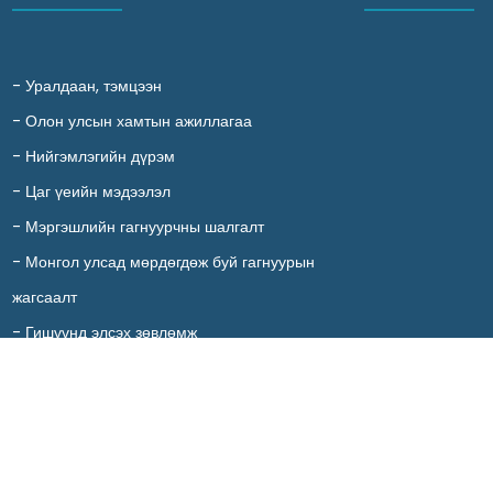
-
Уралдаан, тэмцээн
-
Олон улсын хамтын ажиллагаа
-
Нийгэмлэгийн дүрэм
-
Цаг үеийн мэдээлэл
-
Мэргэшлийн гагнуурчны шалгалт
-
Монгол улсад мөрдөгдөж буй гагнуурын
жагсаалт
-
Гишүүнд элсэх зөвлөмж
-
Холбоо барих
© 2011-2023, Монголын Материал Судлал, Гагнуурын Нийгэмлэг, All righ